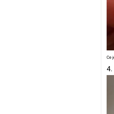
Ce j
4.