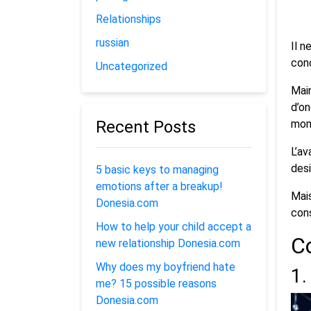
Relationships
russian
Il n
conc
Uncategorized
Mai
d’on
Recent Posts
mom
L’av
desi
5 basic keys to managing
emotions after a breakup!
Mai
Donesia.com
cons
How to help your child accept a
C
new relationship Donesia.com
Why does my boyfriend hate
1.
me? 15 possible reasons
Donesia.com