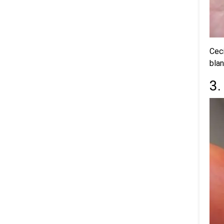
Ceci
bla
3.