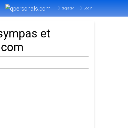
Register
Login
 sympas et
a.com