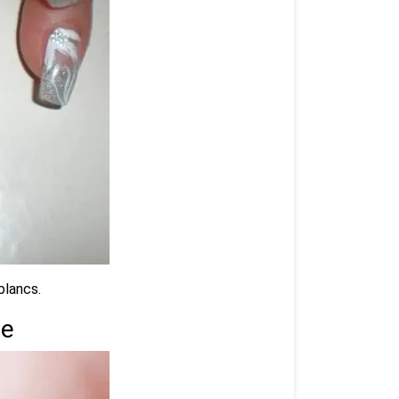
blancs.
ge