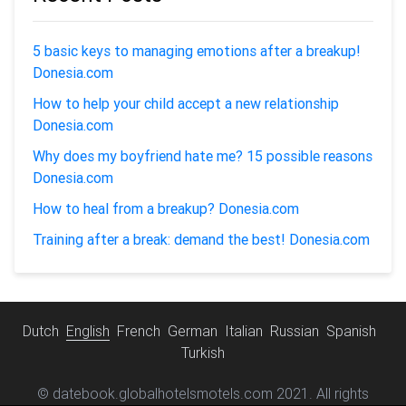
5 basic keys to managing emotions after a breakup!
Donesia.com
How to help your child accept a new relationship
Donesia.com
Why does my boyfriend hate me? 15 possible reasons
Donesia.com
How to heal from a breakup? Donesia.com
Training after a break: demand the best! Donesia.com
Dutch
English
French
German
Italian
Russian
Spanish
Turkish
© datebook.globalhotelsmotels.com 2021. All rights